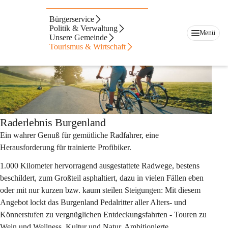
Auf dieser Seite
Bürgerservice
Radwanderwege
Politik & Verwaltung
Menü
Unsere Gemeinde
Tourismus & Wirtschaft
Raderlebnis Burgenland
Ein wahrer Genuß für gemütliche Radfahrer, eine 
Herausforderung für trainierte Profibiker.
1.000 Kilometer hervorragend ausgestattete Radwege, bestens 
beschildert, zum Großteil asphaltiert, dazu in vielen Fällen eben 
oder mit nur kurzen bzw. kaum steilen Steigungen: Mit diesem 
Angebot lockt das Burgenland Pedalritter aller Alters- und 
Könnerstufen zu vergnüglichen Entdeckungsfahrten - Touren zu 
Wein und Wellness, Kultur und Natur. Ambitionierte 