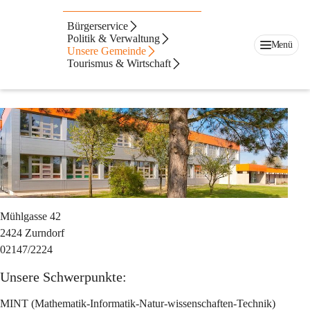
Auf dieser Seite
Bürgerservice
Mittelschule
Politik & Verwaltung
Menü
Unsere Gemeinde
Tourismus & Wirtschaft
Mittelschule Zurndorf
Mühlgasse 42
2424 Zurndorf
02147/2224
Unsere Schwerpunkte:
MINT (Mathematik-Informatik-Natur-wissenschaften-Technik)